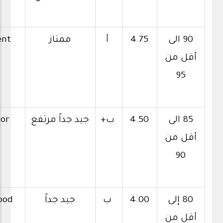
90 الى
4.75
أ
ممتاز
ent
أقل من
95
85 الى
4.50
ب+
جيد جداً مرتفع
ior
أقل من
90
80 إلى
4.00
ب
جيد جداً
ood
أقل من