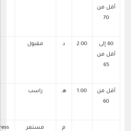
أقل من
70
60 إلى
2.00
د
مقبول
s
أقل من
65
أقل من
1.00
هـ
راسب
60
م
مستمر
ress