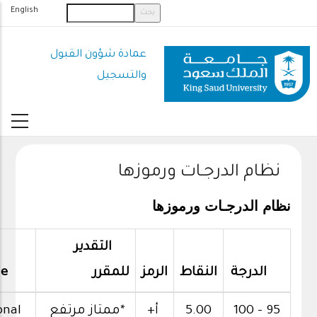
تجاوز
English
إلى
المحتوى
عمادة شؤون القبول
الرئيسي
والتسجيل
نظام الدرجـات ورموزها
نظام الدرجـات ورموزها
التقدير
الدرجة
النقاط
الرمز
للمقرر
de
100 - 95
5.00
أ+
*ممتاز مرتفع
Exceptional