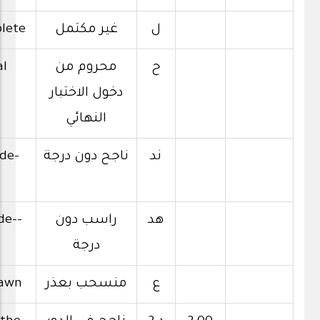
ل
غير مكتمل
lete
ح
محروم من
al
دخول الاختبار
النهائي
ند
ناجح دون درجة
de-
s
هد
راسب دون
de--
درجة
ع
منسحب بعذر
awn