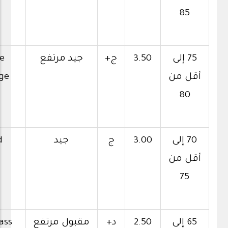
85
75 إلى
3.50
ج+
جيد مرتفع
e
أقل من
ge
80
70 إلى
3.00
ج
جيد
d
أقل من
75
65 إلى
2.50
د+
مقبول مرتفع
ass